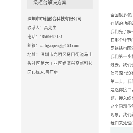
级柜台解决方案
全国很多餐
深圳市中创融合科技有限公司
存储的功能
联系人：高先生
我们先了解
电话：18565692181
在那个环节
邮箱：zcrhgaopeng@163.com
网络结构图
地址：深圳市光明区马田街道马山
我们第一步
头社区第六工业区锦源兴高新科技
过去，我们
园13栋3-5层厂房
信号源也没
第二步，我
是迷你接口
题，接入线
这个问题虽
现象，我们
我们来处理