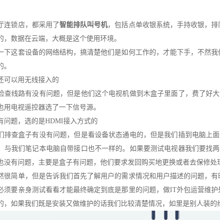
厅连锁店，都采用了
智能排队叫号机
，包括点单收银系统，手持收银，排
的，数据在云端，大概是这个使用环境。
一下这套设备的网络结构，搞清楚他们是如何工作的，才能下手，不然我
的。
还可以用无线接入的
检查线路有没有问题，但是他们这个电视机做到木盒子里面了，费了好大
也用电视遥控器选了一下信号源。
有问题，选的是HDMI接入方式的
们排查盒子有没有问题，但是看设备状态通电的，但是我们插到电脑上面
，与我们笔记本电脑自带接口也不一样的。如果要测试电视器我们要找两
也没有问题，主要是盒子有问题，他们要求发回购买地更换或者去保修处
然很简单，但是告诉我们首先了解用户的需求情况和用户描述的问题，有
必须要亲身测试看看才能最终确定到底是那里的问题，做IT外包运营维
的，如果我们既是安装又做维护的话我们比较清楚情况，如里是别人装的