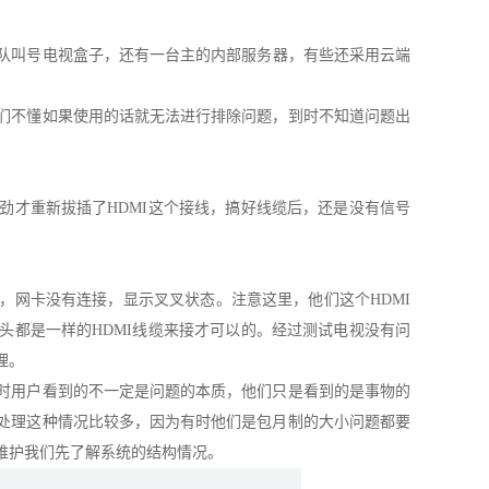
队叫号电视盒子，还有一台主的内部服务器，有些还采用云端
们不懂如果使用的话就无法进行排除问题，到时不知道问题出
劲才重新拔插了HDMI这个接线，搞好线缆后，还是没有信号
，网卡没有连接，显示叉叉状态。注意这里，他们这个HDMI
头都是一样的HDMI线缆来接才可以的。经过测试电视没有问
理。
时用户看到的不一定是问题的本质，他们只是看到的是事物的
护处理这种情况比较多，因为有时他们是包月制的大小问题都要
维护我们先了解系统的结构情况。