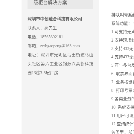
级柜台解决方案
排队叫号系
深圳市中创融合科技有限公司
系统功能：
联系人：高先生
1.可支持无
电话：18565692181
2.支持现
邮箱：zcrhgaopeng@163.com
3.支持43
地址：深圳市光明区马田街道马山
4.支持43
头社区第六工业区锦源兴高新科技
5.可与多
园13栋3-5层厂房
6. 取票界
7. 业务
8. 打印号
9.各类业
10. 系
11.用户
12.查询
务类型、部