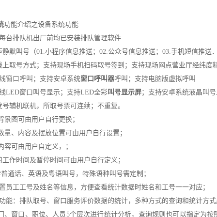
统
功能介绍之设备系统功能
 每台排队机出厂前均已安装排队管理软件
声静默叫号（01.小程序信息推送；02.公众号信息推送；03.手机短信推送
场线上取号方式；支持现场手机扫码取号签到；支持现场网点营业厅经纬度
3无线窗口呼叫；支持安卓系统
窗口呼叫器
呼叫；支持电脑版虚拟呼叫
3无线LED窗口叫号显示；支持LED全彩
叫号显示屏
；支持安卓系统液晶叫号
台发号辅机联机，所取号票可连续；不重复。
面背景图可由用户自行更换；
按键数量、内容及摆放位置可由用户自行设置；
票内容可由用户自定义，；
务的工作时间及暂停时间可由用户自行定义；
统支持普通话、英语及粤语叫号，特殊语种叫号需定制；
可设置员工工号及姓名等信息，方便查看统计数据时姓名和工号一一对应；
统计功能：排队取号、窗口服务评价数据的统计，多种方式的查询和统计方
门、窗口、职位、人员5个层次进行统计分析，查询规则也可以指定为按