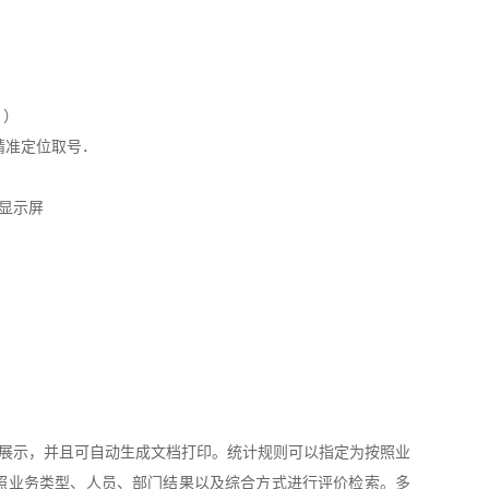
．）
精准定位取号．
显示屏
式展示，并且可自动生成文档打印。统计规则可以指定为按照业
照业务类型、人员、部门结果以及综合方式进行评价检索。多