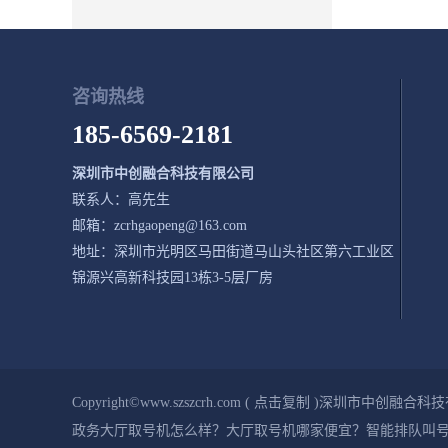
咨询热线
185-6569-2181
深圳市中创融合科技有限公司
联系人：高先生
邮箱：zcrhgaopeng@163.com
地址：深圳市光明区马田街道马山头社区第六工业区
锦源兴高新科技园13栋3-5层厂房
Copyright©
www.szszcrh.com
(
点击复制
)深圳市中创融合科技
政务大厅取号机怎么样？大厅取号机哪家便宜？智能排队叫号