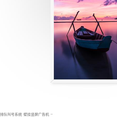
,
,
排队叫号系统
壁挂竖屏广告机